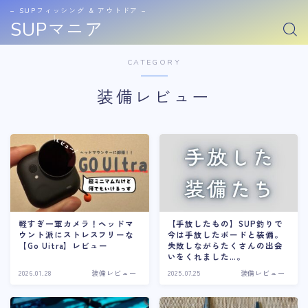
− SUPフィッシング & アウトドア −
SUPマニア
CATEGORY
装備レビュー
軽すぎ一軍カメラ！ヘッドマ
【手放したもの】SUP釣りで
ウント派にストレスフリーな
今は手放したボードと装備。
【Go Uitra】レビュー
失敗しながらたくさんの出会
いをくれました…。
2026.01.28
装備レビュー
2025.07.25
装備レビュー