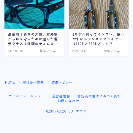
最高峰！釣りの大敵、紫外線
2モデル買ってインプレ。使い
から目を守るために選んだ偏
やすいステンコアプライヤー
光グラスは信頼のティムコ
は190Hと220Hどっち？
2025.03.15
装備レビュー
2025.03.12
装備レビュー
HOME
現役愛用装備
装備レビュー
＞
＞
プライバシーポリシー
運営者情報
特定商取引法に基づく表記
お問い合わせ
2017–2026 SUPマニア