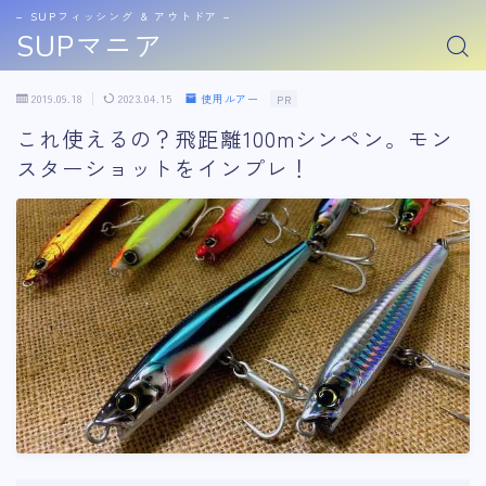
− SUPフィッシング & アウトドア −
SUPマニア
2019.09.18
2023.04.15
使用ルアー
PR
これ使えるの？飛距離100mシンペン。モン
スターショットをインプレ！