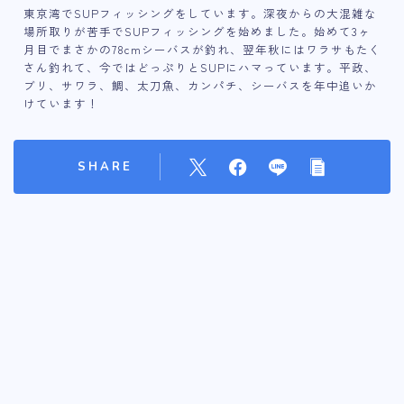
東京湾でSUPフィッシングをしています。深夜からの大混雑な
場所取りが苦手でSUPフィッシングを始めました。始めて3ヶ
月目でまさかの78cmシーバスが釣れ、翌年秋にはワラサもたく
さん釣れて、今ではどっぷりとSUPにハマっています。平政、
ブリ、サワラ、鯛、太刀魚、カンパチ、シーバスを年中追いか
けています！
SHARE