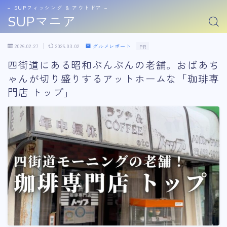
− SUPフィッシング & アウトドア −
SUPマニア
2026.02.27
2026.03.02
グルメレポート
PR
四街道にある昭和ぷんぷんの老舗。おばあち
ゃんが切り盛りするアットホームな「珈琲専
門店 トップ」