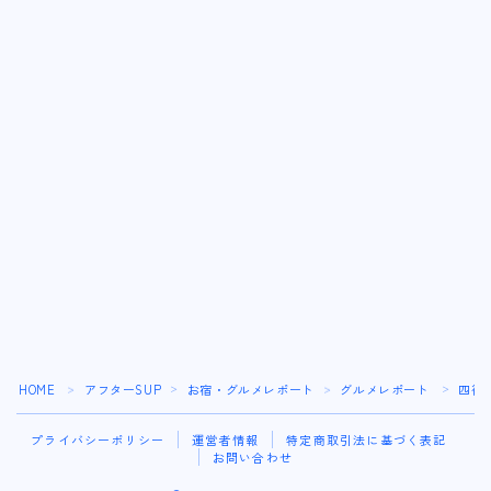
HOME
アフターSUP
お宿・グルメレポート
グルメレポート
四街
＞
＞
＞
＞
プライバシーポリシー
運営者情報
特定商取引法に基づく表記
お問い合わせ