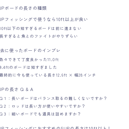
UPボードの長さの種類
UPフィッシングで使うなら10ft以上が良い
10ft以下の短すぎるボードは前に進まない
長すぎると魚とのファイトがやりずらい
過去に使ったボードのインプレ
色々できて丁度良かった11.0ft
9.4ftのボードは短すぎました
最終的に今も使っている長さ12.6ft × 幅28インチ
UPの長さ Q & A
Q１：長いボードはバランス取るの難しくないですか？
Q２：ロッドは長い方が使いやすいですか？
Q３：細いボードでも道具は詰めますか？
UPフィッシングにおすすめのSUPの長さは10ft以上！