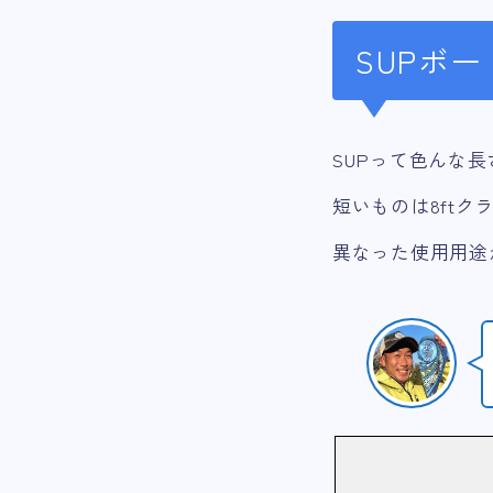
SUPボ
SUPって色んな
短いものは8ftク
異なった使用用途