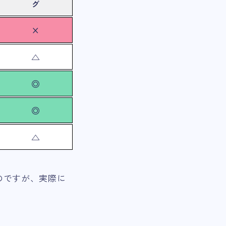
グ
×
△
◎
◎
△
のですが、実際に