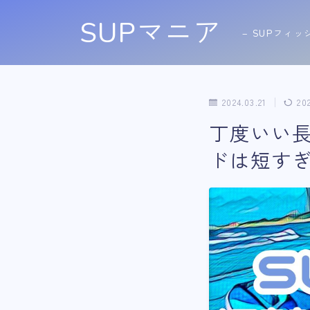
SUPマニア
− SUPフィッ
2024.03.21
20
丁度いい長さ
ドは短す