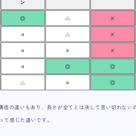
ン
◎
△
×
⚪︎
△
×
⚪︎
⚪︎
×
⚪︎
◎
◎
△
⚪︎
◎
の構造の違いもあり、長さが全てとは決して言い切れない
って感じた違いです。