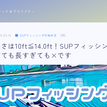
シング & アウトドア −
26.05.19
SUPフィッシングの始め方
PR
は10ft≦14.0ft！SUPフィッ
ぎても長すぎても×です