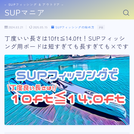
− SUPフィッシング & アウトドア −
SUPマニア
2024.03.21
2026.05.19
SUPフィッシングの始め方
PR
丁度いい長さは10ft≦14.0ft！SUPフィッシ
ング用ボードは短すぎても長すぎても×です