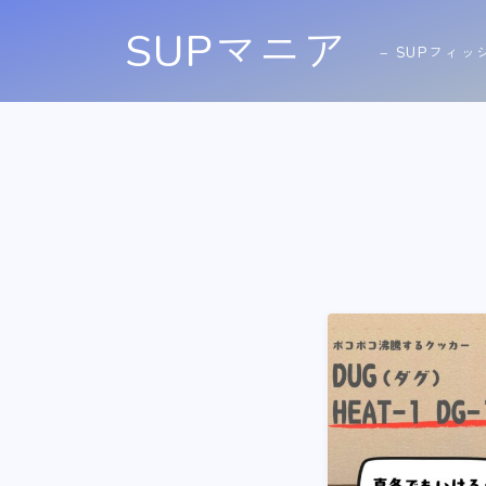
SUPマニア
− SUPフィッ