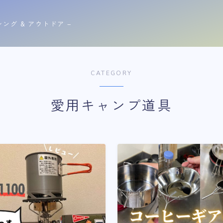
シング & アウトドア −
CATEGORY
愛用キャンプ道具