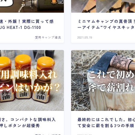
速・外飯！実際に買って感
ミニマムキャンプの真骨頂
HEAT-1 DG-1100
ーアイテム“ワイヤスキッタ
た！
愛用キャンプ道具
2021.05.19
便利さ。コンパクトな調味料入
最終的にはこれでした。初
押しボタンが超優秀
て安全に薪を割る3つの手順