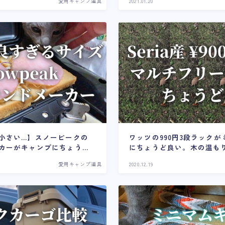
愛用キャンプ道具
2021.01.20
小さい…】スノーピークの
ワッツの990円3段ラック
カーがキャンプにちょうど
にちょうど良い。木の温も
。
ック
愛用キャンプ道具
2020.12.19