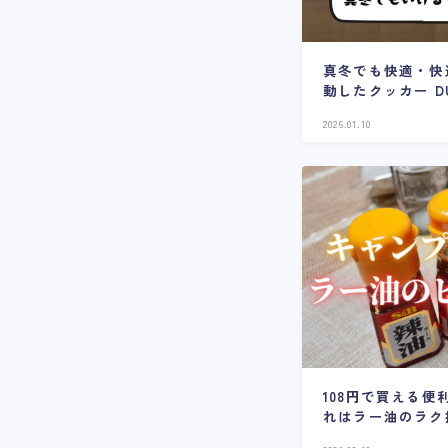
真冬でも快適・快
動したクッカー DUG 
2026.01.10
108円で買える
れはラー油のラク